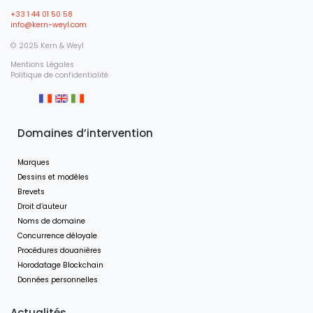
+33 1 44 01 50 58
info@kern-weyl.com
© 2025 Kern & Weyl
Mentions Légales
Politique de confidentialité
Domaines d’intervention
Marques
Dessins et modèles
Brevets
Droit d’auteur
Noms de domaine
Concurrence déloyale
Procédures douanières
Horodatage Blockchain
Données personnelles
Actualités