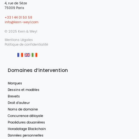
4, rue de Sèze
75009 Paris
+33 1 44 01 50 58
info@kern-weyl.com
© 2025 Kern & Weyl
Mentions Légales
Politique de confidentialité
Domaines d’intervention
Marques
Dessins et modèles
Brevets
Droit d’auteur
Noms de domaine
Concurrence déloyale
Procédures douanières
Horodatage Blockchain
Données personnelles