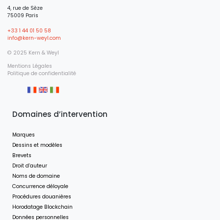
4, rue de Sèze
75009 Paris
+33 1 44 01 50 58
info@kern-weyl.com
© 2025 Kern & Weyl
Mentions Légales
Politique de confidentialité
Domaines d’intervention
Marques
Dessins et modèles
Brevets
Droit d’auteur
Noms de domaine
Concurrence déloyale
Procédures douanières
Horodatage Blockchain
Données personnelles